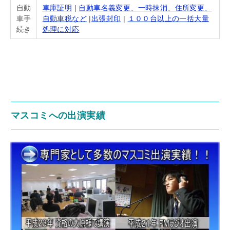
自動
車庫証明
|
自動車名義変更、一時抹消、住所変更、
車手
自動車税など
|
出張封印
|
１００台以上の一括大量
続き
処理に対応
マスコミへの出演実績