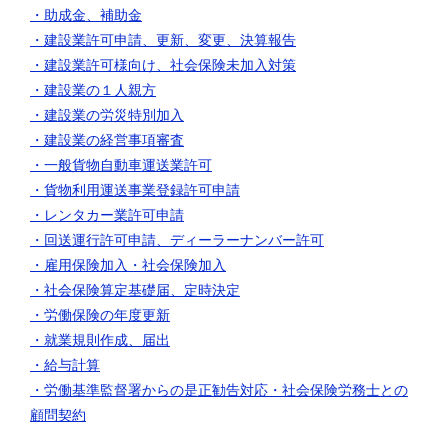
・助成金、補助金
・建設業許可申請、更新、変更、決算報告
・建設業許可様向け、社会保険未加入対策
・建設業の１人親方
・建設業の労災特別加入
・建設業の経営事項審査
・一般貨物自動車運送業許可
・貨物利用運送事業登録許可申請
・レンタカー業許可申請
・回送運行許可申請、ディーラーナンバー許可
・雇用保険加入
・社会保険加入
・社会保険算定基礎届、定時決定
・労働保険の年度更新
・就業規則作成、届出
・給与計算
・労働基準監督署からの是正勧告対応
・社会保険労務士との
顧問契約