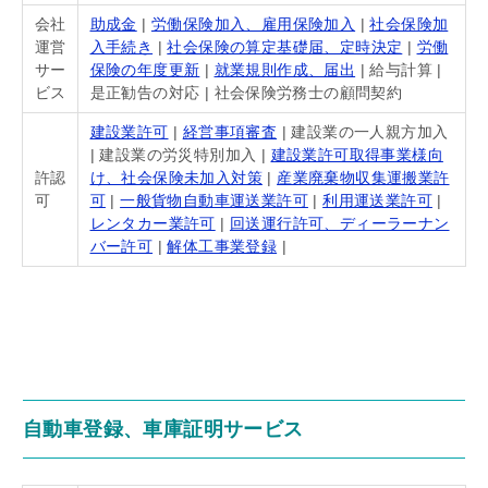
会社
助成金
|
労働保険加入、雇用保険加入
|
社会保険加
運営
入手続き
|
社会保険の算定基礎届、定時決定
|
労働
サー
保険の年度更新
|
就業規則作成、届出
| 給与計算 |
ビス
是正勧告の対応 | 社会保険労務士の顧問契約
建設業許可
|
経営事項審査
| 建設業の一人親方加入
| 建設業の労災特別加入 |
建設業許可取得事業様向
許認
け、社会保険未加入対策
|
産業廃棄物収集運搬業許
可
可
|
一般貨物自動車運送業許可
|
利用運送業許可
|
レンタカー業許可
|
回送運行許可、ディーラーナン
バー許可
|
解体工事業登録
|
自動車登録、車庫証明サービス