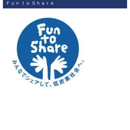
Ｆｕｎ ｔｏ Ｓｈａｒｅ