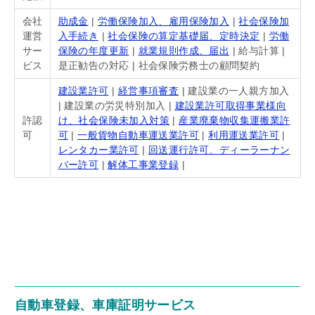
会社
助成金
|
労働保険加入、雇用保険加入
|
社会保険加
運営
入手続き
|
社会保険の算定基礎届、定時決定
|
労働
サー
保険の年度更新
|
就業規則作成、届出
| 給与計算 |
ビス
是正勧告の対応 | 社会保険労務士の顧問契約
建設業許可
|
経営事項審査
| 建設業の一人親方加入
| 建設業の労災特別加入 |
建設業許可取得事業様向
許認
け、社会保険未加入対策
|
産業廃棄物収集運搬業許
可
可
|
一般貨物自動車運送業許可
|
利用運送業許可
|
レンタカー業許可
|
回送運行許可、ディーラーナン
バー許可
|
解体工事業登録
|
自動車登録、車庫証明サービス