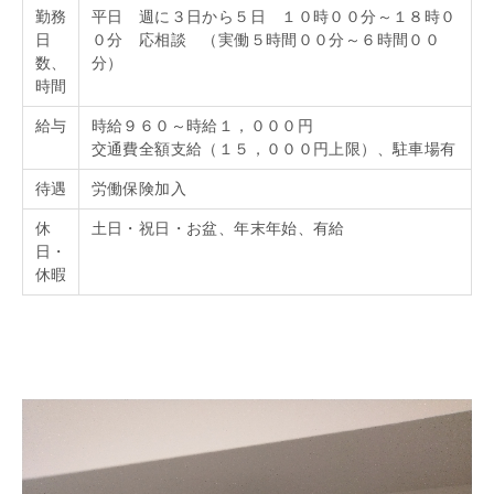
勤務
平日 週に３日から５日 １０時００分～１８時０
日
０分 応相談 （実働５時間００分～６時間００
数、
分）
時間
給与
時給９６０～時給１，０００円
交通費全額支給（１５，０００円上限）、駐車場有
待遇
労働保険加入
休
土日・祝日・お盆、年末年始、有給
日・
休暇