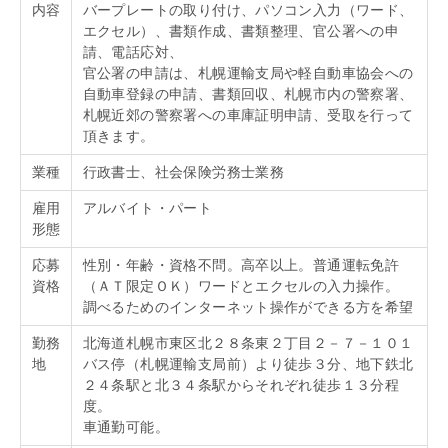
内容
バープレートの取り付け、パソコン入力（ワード、
エクセル）、書類作成、書類整理、官公署への申
請、電話応対、
官公署の申請は、札幌運輸支局や軽自動車協会への
自動車登録の申請、書類回収、札幌市内の警察署、
札幌近郊の警察署への車庫証明申請、受取を行って
頂きます。
業種
行政書士、社会保険労務士業務
雇用
アルバイト・パート
形態
応募
性別・年齢・資格不問。高卒以上。普通運転免許
資格
（ＡＴ限定ＯＫ）ワードとエクセルの入力操作。
調べるためのインターネット操作ができる方を希望
勤務
北海道札幌市東区北２８条東２丁目２－７－１０１
地
バス停（札幌運輸支局前）より徒歩３分、地下鉄北
２４条駅と北３４条駅からそれぞれ徒歩１３分程
度。
車通勤可能。