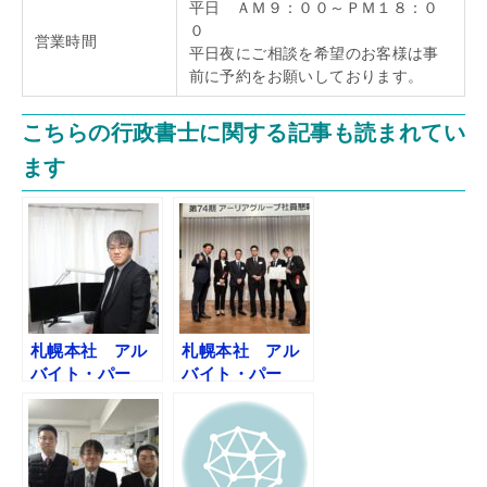
平日 ＡＭ９：００～ＰＭ１８：０
０
営業時間
平日夜にご相談を希望のお客様は事
前に予約をお願いしております。
こちらの行政書士に関する記事も読まれてい
ます
札幌本社 アル
札幌本社 アル
バイト・パー
バイト・パー
ト ２名募集
ト １名募集
２０２４年１２
２０２４年３月
月１９日
１５日