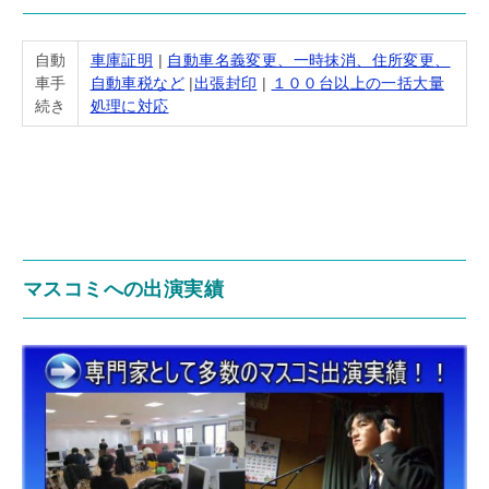
自動
車庫証明
|
自動車名義変更、一時抹消、住所変更、
車手
自動車税など
|
出張封印
|
１００台以上の一括大量
続き
処理に対応
マスコミへの出演実績