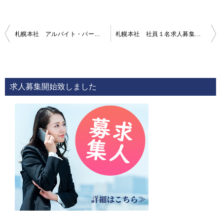
投
札幌本社 アルバイト・パート １名募集 ２０２４年３月１５日
札幌本社 社員１名求人募集 ２０２４年１０月２６日
稿
ナ
ビ
求人募集開始致しました
ゲ
ー
シ
ョ
ン