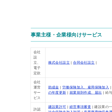
事業主様・企業様向けサービス
会社
設
立、
株式会社設立
|
合同会社設立
|
電子
定款
会社
運営
助成金
|
労働保険加入、雇用保険加入
サー
の年度更新
|
就業規則作成、届出
| 給
ビス
建設業許可
|
経営事項審査
| 建設業の
許認