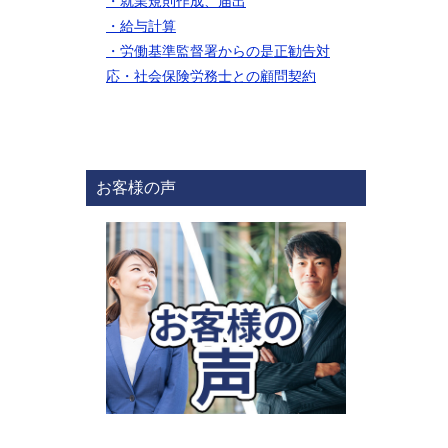
・就業規則作成、届出
・給与計算
・労働基準監督署からの是正勧告対
応
・社会保険労務士との顧問契約
お客様の声