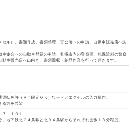
クセル）、書類作成、書類整理、官公署への申請、自動車販売店へ訪
動車協会への自動車登録の申請、札幌市内の警察署、札幌近郊の警察
自動車販売店へ出向き、書類回収・納品作業を行って頂きます。
通運転免許（ＡＴ限定ＯＫ）ワードとエクセルの入力操作。
きる方を希望
－７－１０１
分、地下鉄北２４条駅と北３４条駅からそれぞれ徒歩１３分程度。