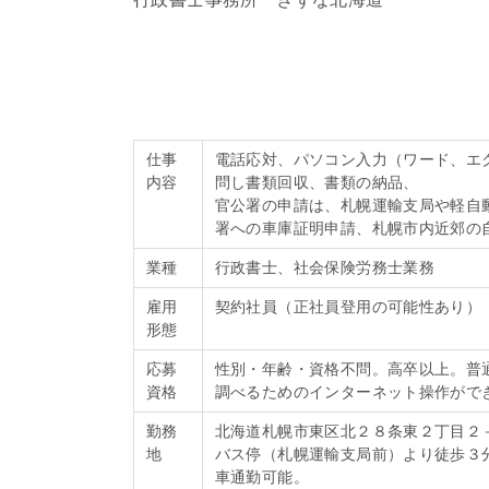
仕事
電話応対、パソコン入力（ワード、エ
内容
問し書類回収、書類の納品、
官公署の申請は、札幌運輸支局や軽自
署への車庫証明申請、札幌市内近郊の
業種
行政書士、社会保険労務士業務
雇用
契約社員（正社員登用の可能性あり）
形態
応募
性別・年齢・資格不問。高卒以上。普
資格
調べるためのインターネット操作がで
勤務
北海道札幌市東区北２８条東２丁目２
地
バス停（札幌運輸支局前）より徒歩３
車通勤可能。