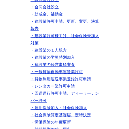
・合同会社設立
・助成金、補助金
・建設業許可申請、更新、変更、決算
報告
・建設業許可様向け、社会保険未加入
対策
・建設業の１人親方
・建設業の労災特別加入
・建設業の経営事項審査
・一般貨物自動車運送業許可
・貨物利用運送事業登録許可申請
・レンタカー業許可申請
・回送運行許可申請、ディーラーナン
バー許可
・雇用保険加入
・社会保険加入
・社会保険算定基礎届、定時決定
・労働保険の年度更新