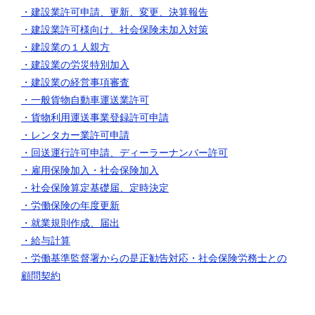
・建設業許可申請、更新、変更、決算報告
・建設業許可様向け、社会保険未加入対策
・建設業の１人親方
・建設業の労災特別加入
・建設業の経営事項審査
・一般貨物自動車運送業許可
・貨物利用運送事業登録許可申請
・レンタカー業許可申請
・回送運行許可申請、ディーラーナンバー許可
・雇用保険加入
・社会保険加入
・社会保険算定基礎届、定時決定
・労働保険の年度更新
・就業規則作成、届出
・給与計算
・労働基準監督署からの是正勧告対応
・社会保険労務士との
顧問契約