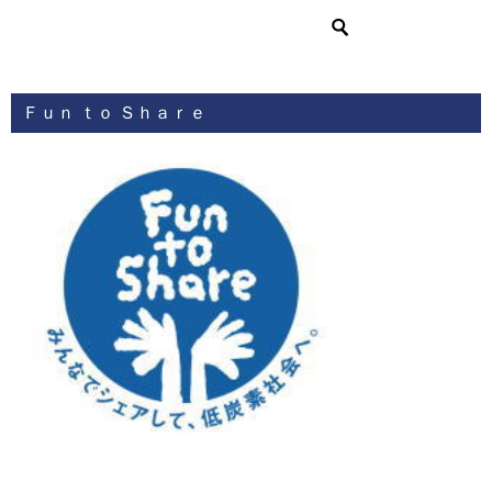
Ｆｕｎ ｔｏ Ｓｈａｒｅ