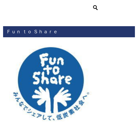
Ｆｕｎ ｔｏ Ｓｈａｒｅ